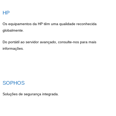
Sistemas
HP
Parcerias
Os equipamentos da HP têm uma qualidade reconhecida
Sobre
globalmente.
- Contacto
Do portátil ao servidor avançado, consulte-nos para mais
informações.
- Política de Privacidade
My ALCANCE
SOPHOS
Soluções de segurança integrada.