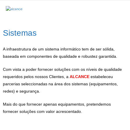
Inicio
Sistemas
Serviços
A infraestrutura de um sistema informático tem de ser sólida,
- Serviços ALCANCE
baseada em componentes de qualidade e robustez garantida.
- ALCANCE Importa Artigos
Com vista a poder fornecer soluções com os níveis de qualidade
requeridos pelos nossos Clientes, a
ALCANCE
estabeleceu
- ALCANCE Imprime Doc
parcerias seleccionadas na área dos sistemas (equipamentos,
redes) e segurança.
ERP Software
Mais do que fornecer apenas equipamentos, pretendemos
- Cegid Primavera
fornecer soluções com valor acrescentado.
- Sage