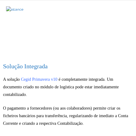
Inicio
Serviços
- Serviços ALCANCE
Solução Integrada
- ALCANCE Importa Artigos
A solução
Cegid Primavera v10
é completamente integrada. Um
- ALCANCE Imprime Doc
documento criado no módulo de logística pode estar imediatamente
contabilizado.
ERP Software
O pagamento a fornecedores (ou aos colaboradores) permite criar os
- Cegid Primavera
ficheiros bancários para transferência, regularizando de imediato a Conta
Corrente e criando a respectiva Contabilização.
- Sage